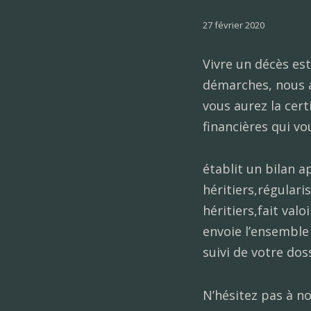
27 février 2020
Vivre un décès es
démarches, nous a
vous aurez la cert
financières qui vo
établit un bilan a
héritiers,régulari
héritiers,fait val
envoie l’ensemble
suivi de votre doss
N’hésitez pas à n