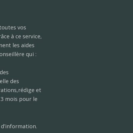
toutes vos
ce à ce service,
ment les aides
nseillère qui :
 des
elle des
rations,rédige et
3 mois pour le
 d’information.