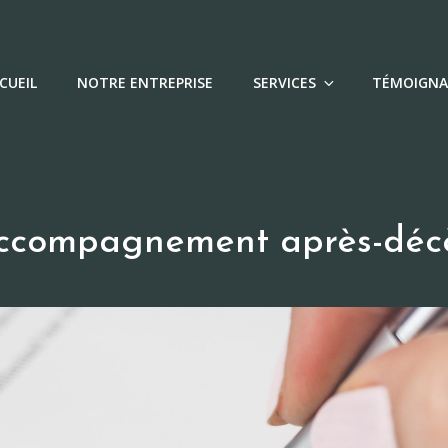
CUEIL
NOTRE ENTREPRISE
SERVICES
TÉMOIGNA
obsèques près de Saint-Girons
NÈBRES CUMINETTI
ccompagnement après-déc